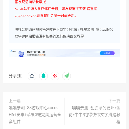
客发现请向站长举报
6、本站资源大多存储在云盘，如发现链接失效 请直接
QQ34363983联系我们会第一时间更新。
嘎嘎会响源码视频搭建教程下载学习小站
»
嘎嘎亲测–腾讯云服务
器搭建网站报错没有相关的源行解决图文教程
分享到：
上一篇
下一篇
嘎嘎亲测–88游戏中心cocos
嘎嘎亲测–创胜系列德州/金
H5+安卓+苹果3端完美运营全
花/牛牛/跑得快带文字搭建教
套组件
程