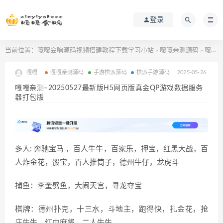
登录
当前位置：
嘎嘎会响源码视频搭建教程下载学习小站
嘎嘎亲测源码
嘎嘎亲测–20250527最新版H5网页版真金QP游戏数据服务器打包版
>
>
嘎嘎
嘎嘎亲测源码
手游棋派源码
棋派手游源码
2025-05-26
嘎嘎亲测–20250527最新版H5网页版真金QP游戏数据服务
器打包版
多人: 奔驰宝马 ，百人牛牛，百家乐，押宝，红黑大战，百
人炸金花，骰宝，百人推筒子，德州牛仔，龙虎斗
捕鱼：李奎劈鱼，大闹天宫，寻龙夺宝
棋牌：德州扑克，十三水，斗地主，跑得快，扎金花，抢
庄牛牛，红中麻将，二人牛牛