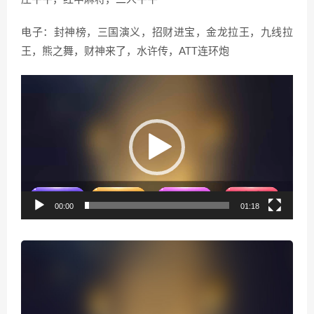
电子：封神榜，三国演义，招财进宝，金龙拉王，九线拉
王，熊之舞，财神来了，水许传，ATT连环炮
视
频
播
放
器
00:00
01:18