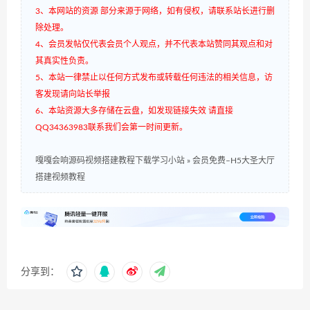
3、本网站的资源 部分来源于网络，如有侵权，请联系站长进行删
除处理。
4、会员发帖仅代表会员个人观点，并不代表本站赞同其观点和对
其真实性负责。
5、本站一律禁止以任何方式发布或转载任何违法的相关信息，访
客发现请向站长举报
6、本站资源大多存储在云盘，如发现链接失效 请直接
QQ34363983联系我们会第一时间更新。
嘎嘎会响源码视频搭建教程下载学习小站
»
会员免费–H5大圣大厅
搭建视频教程
分享到：