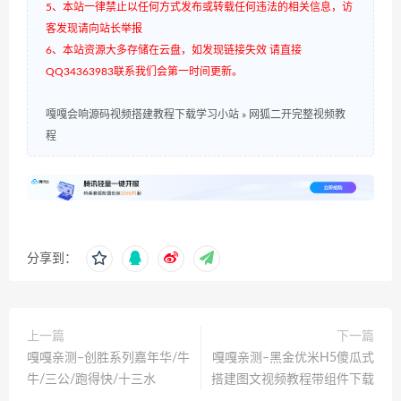
5、本站一律禁止以任何方式发布或转载任何违法的相关信息，访
客发现请向站长举报
6、本站资源大多存储在云盘，如发现链接失效 请直接
QQ34363983联系我们会第一时间更新。
嘎嘎会响源码视频搭建教程下载学习小站
»
网狐二开完整视频教
程
分享到：
上一篇
下一篇
嘎嘎亲测–创胜系列嘉年华/牛
嘎嘎亲测–黑金优米H5傻瓜式
牛/三公/跑得快/十三水
搭建图文视频教程带组件下载