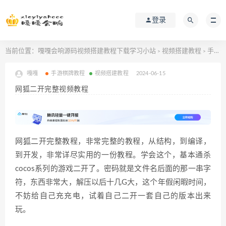
登录
当前位置：
嘎嘎会响源码视频搭建教程下载学习小站
视频搭建教程
手游棋牌教程
>
>
嘎嘎
手游棋牌教程
视频搭建教程
2024-06-15
网狐二开完整视频教程
网狐二开完整教程，非常完整的教程，从结构，到编译，
到开发，非常详尽实用的一份教程。学会这个，基本通杀
cocos系列的游戏二开了。密码就是文件名后面的那一串字
符，东西非常大，解压以后十几G大，这个年假闲暇时间，
不妨给自己充充电，试着自己二开一套自己的版本出来
玩。