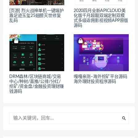
[页游] 烈火战神单机一键端护
2020四月全新APICLOUD美
盾足迹玉玺25翅膀灭世修复
化版千月超靓双端定制双模
乱码
式多级返佣影视视频APP原版
源码
DRM森林/区块链商城/交易
嘎嘎亲测–海外挖矿平台源码
中心/种树/直推/公排/分红/
海外理财投资程序源码
挖矿/资金盘/金融投资理财赚
钱源码