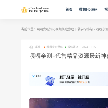
首页
微信H5源码
棋
当前位置：
嘎嘎会响源码视频搭建教程下载学习小站
嘎嘎亲
>
嘎嘎
嘎嘎亲测源码
微信源码
2024-01-05
嘎嘎亲测–代售精品资源最新神