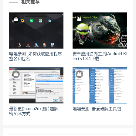
相关推荐
嘎嘎亲测–如何获取应用程序
安卓应用逆向工具(Android Ki
签名和包名
ller) v1.3.1下载
最新更新coco2dx图片加解
嘎嘎亲测–吾爱破解工具包
密/npk方式