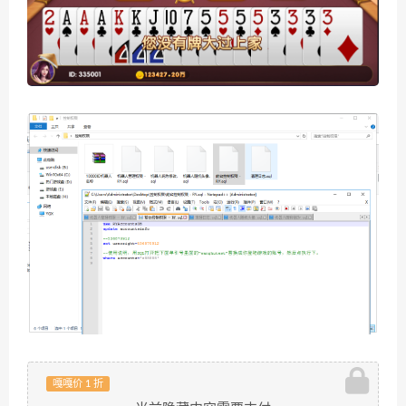
嘎嘎价 1 折