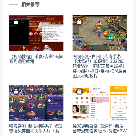
相关推荐
【视频教程】乐赢\杏彩\天恒
嘎嘎亲测–白日门传奇手游
系列通用教程
【冰雪战神单职业】2022单
职业Win一键即玩服务端+时
装+龙脉+神器+宝物+GM后台
图文视频教程
嘎嘎亲测–新版神兽系列h5短
独家更新直播+菜源码+新后
链接免存储桶火牛大厅下载
台带游戏设置版本+价值6.3W