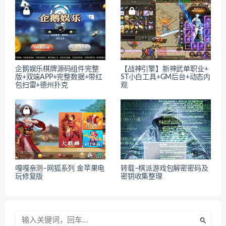
企鹅娱乐棋牌源码组件完整
【战神引擎】新神武单职业+
版+双端APP+完整数据+带红
ST小白工具+GM后台+动态内
包扫雷+德州扑克
观
嘎嘎亲测–网狐系列 金苹果电
转载–棋派游戏包解密密码及
玩修复版
密钥收集整理