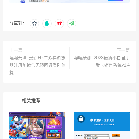
分享到：
上一篇
下一篇
嘎嘎亲测–最新H5牛欢喜浏览
嘎嘎亲测–2023最新小白自助
器注册加微信无限回调登陆修
发卡销售系统v1.4
复
相关推荐