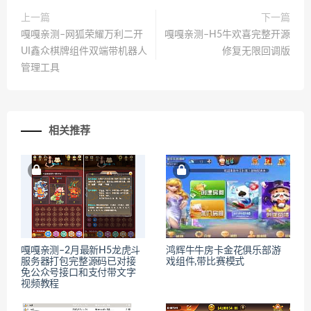
上一篇
下一篇
嘎嘎亲测–网狐荣耀万利二开
嘎嘎亲测–H5牛欢喜完整开源
UI鑫众棋牌组件双端带机器人
修复无限回调版
管理工具
相关推荐
嘎嘎亲测–2月最新H5龙虎斗
鸿辉牛牛房卡金花俱乐部游
服务器打包完整源码已对接
戏组件,带比赛模式
免公众号接口和支付带文字
视频教程