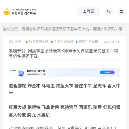
登录
当前位置：
嘎嘎会响源码视频搭建教程下载学习小站
嘎嘎亲测源码
嘎嘎亲测–网狐微星系列最新K博娱乐免微信登录完整金币棋牌组件源码下载
>
>
嘎嘎
嘎嘎亲测源码
手游棋派源码
棋派手游源码
2023-06-21
嘎嘎亲测–网狐微星系列最新K博娱乐免微信登录完整金币棋
牌组件源码下载
包含游戏 炸金花 斗地主 捕鱼大亨 抢庄牛牛 龙虎斗 百人牛
牛
红黑大战 跑得快 飞禽走兽 奔驰宝马 百家乐 轮盘 红包扫雷
百人骰宝 牌九 水果机
苹果端安卓端 双端齐全，苹果正常签名没问题 已亲测！！