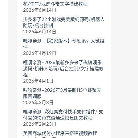
花/牛牛/龙虎斗带文字搭建教程
2026年6月14日
多多来了22个游戏完美版纯源码/机器人
陪玩/后台控制
2026年6月14日
嘎嘎亲测–【独家版本】创胜系列大贰组
件
2026年4月19日
嘎嘎亲测–2026最新多多来了棋牌娱乐
源码/机器人陪玩/后台控制/文字搭建教
程
2026年4月1日
嘎嘎亲测–2026年3月最新H5鱼虾蟹无
限回调版
2026年3月3日
嘎嘎亲测–彩虹易支付快手支付插件/ 支
付宝的快币充值通道搭建图文教程
2026年2月23日
美团商城代付小程序带搭建视频教程