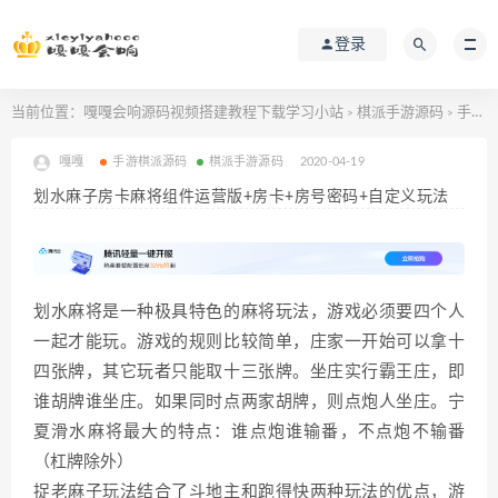
登录
当前位置：
嘎嘎会响源码视频搭建教程下载学习小站
棋派手游源码
手游棋派源码
>
>
嘎嘎
手游棋派源码
棋派手游源码
2020-04-19
划水麻子房卡麻将组件运营版+房卡+房号密码+自定义玩法
划水麻将是一种极具特色的麻将玩法，游戏必须要四个人
一起才能玩。游戏的规则比较简单，庄家一开始可以拿十
四张牌，其它玩者只能取十三张牌。坐庄实行霸王庄，即
谁胡牌谁坐庄。如果同时点两家胡牌，则点炮人坐庄。宁
夏滑水麻将最大的特点：谁点炮谁输番，不点炮不输番
（杠牌除外）
捉老麻子玩法结合了斗地主和跑得快两种玩法的优点，游