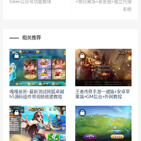
token公众号功能模块
+带比赛场+亲友圈+独立代理
系统
相关推荐
嘎嘎亲测–最新测试网狐卓越
王者传奇手游一键端+安卓苹
h5源码组件带视频搭建教程
果端+GM后台+外网教程