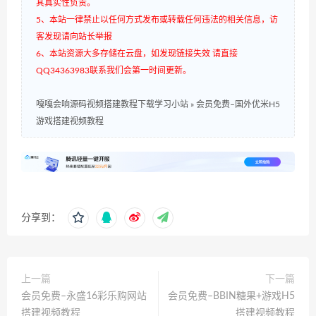
其真实性负责。
5、本站一律禁止以任何方式发布或转载任何违法的相关信息，访
客发现请向站长举报
6、本站资源大多存储在云盘，如发现链接失效 请直接
QQ34363983联系我们会第一时间更新。
嘎嘎会响源码视频搭建教程下载学习小站
»
会员免费–国外优米H5
游戏搭建视频教程
分享到：
上一篇
下一篇
会员免费–永盛16彩乐购网站
会员免费–BBIN糖果+游戏H5
搭建视频教程
搭建视频教程