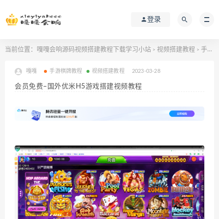
登录
当前位置：
嘎嘎会响源码视频搭建教程下载学习小站
视频搭建教程
手游棋牌教程
>
>
嘎嘎
手游棋牌教程
视频搭建教程
2023-03-28
会员免费–国外优米H5游戏搭建视频教程