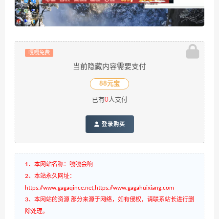
嘎嘎免费
当前隐藏内容需要支付
88元宝
已有
0
人支付
登录购买
1、本网站名称：嘎嘎会响
2、本站永久网址：
https://www.gagaqince.net,https://www.gagahuixiang.com
3、本网站的资源 部分来源于网络，如有侵权，请联系站长进行删
除处理。