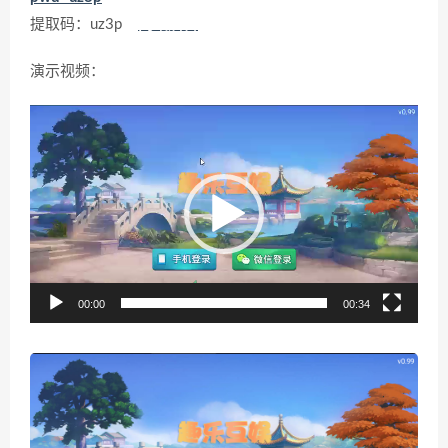
提取码：uz3p
网站后台
演示视频：
视
频
播
放
器
00:00
00:34