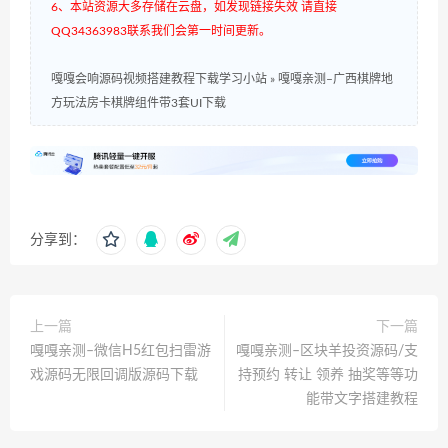
6、本站资源大多存储在云盘，如发现链接失效 请直接
QQ34363983联系我们会第一时间更新。
嘎嘎会响源码视频搭建教程下载学习小站
»
嘎嘎亲测–广西棋牌地
方玩法房卡棋牌组件带3套UI下载
分享到：
上一篇
下一篇
嘎嘎亲测–微信H5红包扫雷游
嘎嘎亲测–区块羊投资源码/支
戏源码无限回调版源码下载
持预约 转让 领养 抽奖等等功
能带文字搭建教程