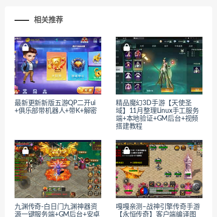
相关推荐
最新更新新版五游QP二开ui
精品魔幻3D手游【天使圣
+俱乐部带机器人+带K+解密
域】11月整理Linux手工服务
端+本地验证+GM后台+视频
搭建教程
九渊传奇-白日门九渊神器资
嘎嘎亲测–战神引擎传奇手游
源一键服务端+GM后台+安卓
【永恒传奇】客户端编译图