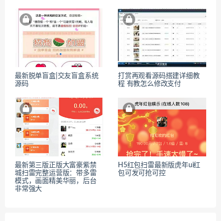
最新脱单盲盒|交友盲盒系统
打赏再观看源码搭建详细教
源码
程 有教怎么修改支付
最新第三版正版大富豪紫禁
H5红包扫雷最新版虎年ui红
城扫雷完整运营版：带多雷
包可发可抢可控
模式，画面精美华丽，后台
非常强大