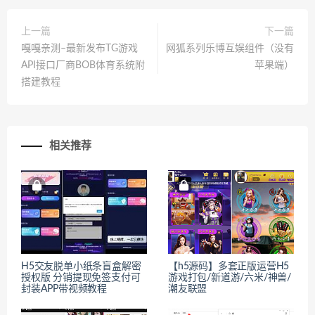
上一篇
下一篇
嘎嘎亲测–最新发布TG游戏
网狐系列乐博互娱组件（没有
API接口厂商BOB体育系统附
苹果端）
搭建教程
相关推荐
H5交友脱单小纸条盲盒解密
【h5源码】多套正版运营H5
授权版 分销提现免签支付可
游戏打包/新道游/六米/神兽/
封装APP带视频教程
潮友联盟