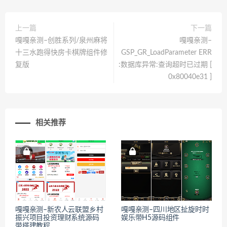
上一篇
下一篇
嘎嘎亲测–创胜系列/泉州麻将
嘎嘎亲测–
十三水跑得快房卡棋牌组件修
GSP_GR_LoadParameter ERR
复版
:数据库异常:查询超时已过期 [
0x80040e31 ]
相关推荐
嘎嘎亲测–新农人云联盟乡村
嘎嘎亲测–四川地区扯旋时时
振兴项目投资理财系统源码
娱乐带H5源码组件
带搭建教程