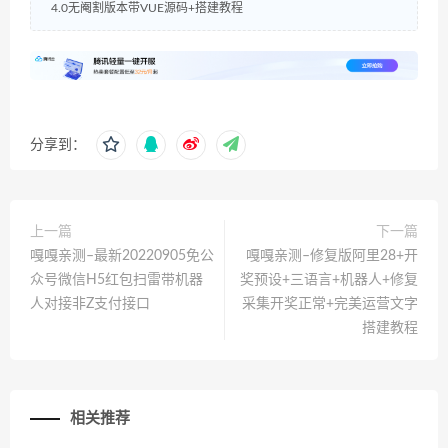
4.0无阉割版本带VUE源码+搭建教程
分享到：
上一篇
下一篇
嘎嘎亲测–最新20220905免公
嘎嘎亲测–修复版阿里28+开
众号微信H5红包扫雷带机器
奖预设+三语言+机器人+修复
人对接非Z支付接口
采集开奖正常+完美运营文字
搭建教程
相关推荐