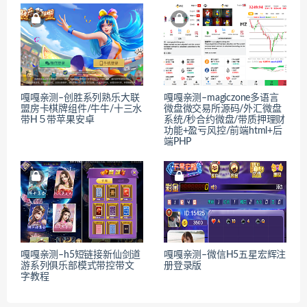
嘎嘎亲测–创胜系列熟乐大联
嘎嘎亲测–magiczone多语言
盟房卡棋牌组件/牛牛/十三水
微盘微交易所源码/外汇微盘
带H５带苹果安卓
系统/秒合约微盘/带质押理财
功能+盈亏风控/前端html+后
端PHP
嘎嘎亲测–h5短链接新仙剑道
嘎嘎亲测–微信H5五星宏辉注
游系列俱乐部模式带控带文
册登录版
字教程