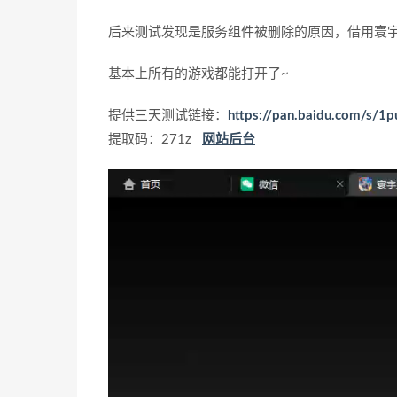
后来测试发现是服务组件被删除的原因，借用寰
基本上所有的游戏都能打开了~
提供三天测试链接：
https://pan.baidu.com/s/
提取码：271z
网站后台
视
频
播
放
器