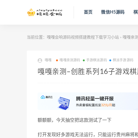
首页
微信H5源码
棋
当前位置：
嘎嘎会响源码视频搭建教程下载学习小站
嘎嘎亲
>
嘎嘎
嘎嘎亲测源码
手游棋派源码
棋派手游源码
嘎嘎亲测–创胜系列16子游戏
额额额，今天抽空把这款测试了一下
打开发现好多游戏无法运行，只能运行贵州麻将和