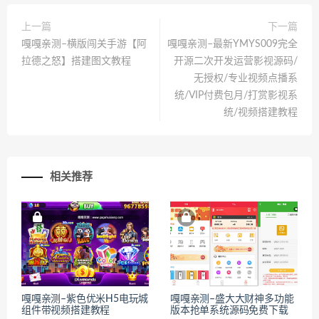
上一篇
下一篇
嘎嘎亲测–横版闯关手游【阿
嘎嘎亲测–最新YMYS009完全
拉德之怒】搭建图文教程
开源二次开发运营影视源码/
无授权/专业视频点播系
统/VIP付费包月/打赏影视系
统/视频搭建教程
相关推荐
嘎嘎亲测–紫色优米H5电玩城
嘎嘎亲测–盛大大财神多功能
组件带视频搭建教程
版本抢单系统源码免费下载