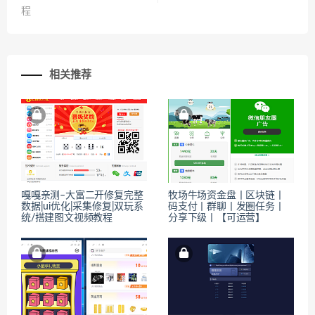
程
相关推荐
嘎嘎亲测–大富二开修复完整
牧场牛场资金盘丨区块链丨
数据|ui优化|采集修复|双玩系
码支付丨群聊丨发圈任务丨
统/搭建图文视频教程
分享下级丨【可运营】