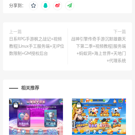
分享到：
上一篇
下一篇
日系RPG手游枫之战记+视频
战神引擎传奇手游沉默雄霸天
教程|Linux手工服务端+无IP位
下第二季+视频教程|服务端
数限制+GM授权后台
+蚂蚁洞+海上世界+天地门
+代理系统
相关推荐