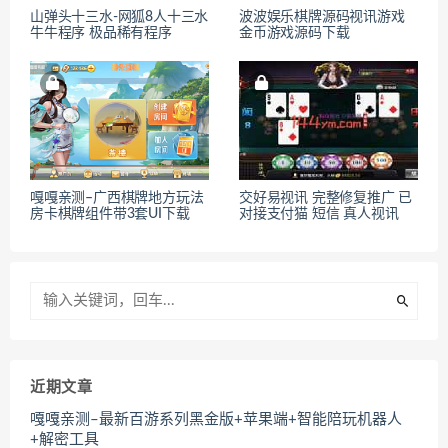
山弹头十三水-网狐8人十三水
波波娱乐棋牌源码视讯游戏
牛牛程序 极品稀有程序
金币游戏源码下载
嘎嘎亲测–广西棋牌地方玩法
交好易视讯 完整修复推广 已
房卡棋牌组件带3套UI下载
对接支付猫 短信 真人视讯
近期文章
嘎嘎亲测–最新百游系列黑金版+苹果端+智能陪玩机器人
+解密工具