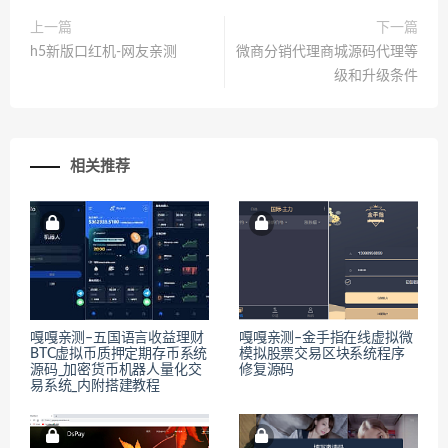
上一篇
下一篇
h5新版口红机-网友亲测
微商分销代理商城源码代理等
级和升级条件
相关推荐
嘎嘎亲测–五国语言收益理财
嘎嘎亲测–金手指在线虚拟微
BTC虚拟币质押定期存币系统
模拟股票交易区块系统程序
源码_加密货币机器人量化交
修复源码
易系统_内附搭建教程