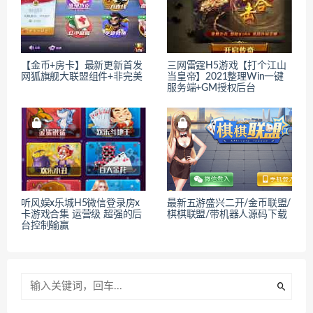
【金币+房卡】最新更新首发
三网雷霆H5游戏【打个江山
网狐旗舰大联盟组件+非完美
当皇帝】2021整理Win一键
服务端+GM授权后台
听风娱x乐城H5微信登录房x
最新五游盛兴二开/金币联盟/
卡游戏合集 运营级 超强的后
棋棋联盟/带机器人源码下载
台控制输赢