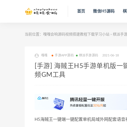
首页
微信H5源码
棋
当前位置：
嘎嘎会响源码视频搭建教程下载学习小站
棋派手
>
嘎嘎
手游APP源码
棋派手游源码
2021-06-18
[手游] 海贼王H5手游单机版
频GM工具
H5海贼王一键端一键配置单机局域外网配套语音