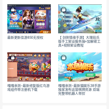
最新更新佳游850无授权
【 剑侠情缘手游】大理段氏
版手工架设服务端+加解密工
具+视频架设教程
嘎嘎亲测–最新修复版红鸟游
嘎嘎亲测–最新猫娱乐38手游
戏组件带注册机下载
独家发布运营棋牌资源 双端
完整带机器人带控