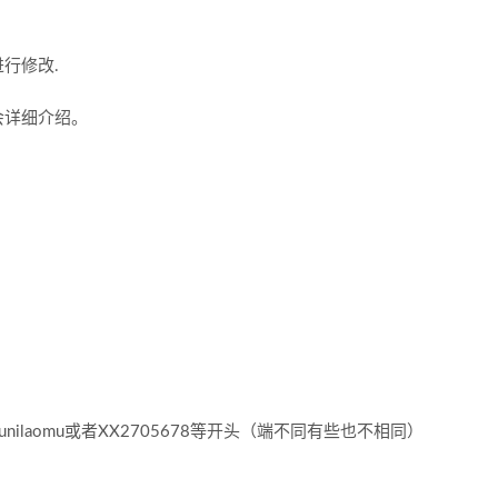
行修改.
会详细介绍。
nilaomu或者XX2705678等开头（端不同有些也不相同）