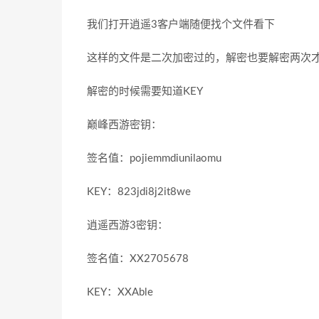
我们打开逍遥3客户端随便找个文件看下
这样的文件是二次加密过的，解密也要解密两次
解密的时候需要知道KEY
巅峰西游密钥：
签名值：pojiemmdiunilaomu
KEY：823jdi8j2it8we
逍遥西游3密钥：
签名值：XX2705678
KEY：XXAble