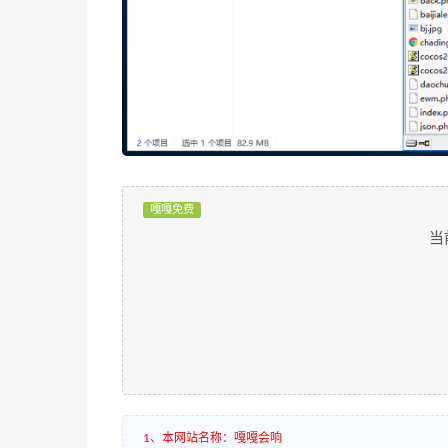
嘎嘎免费
当
1、本网站名称：嘎嘎会响