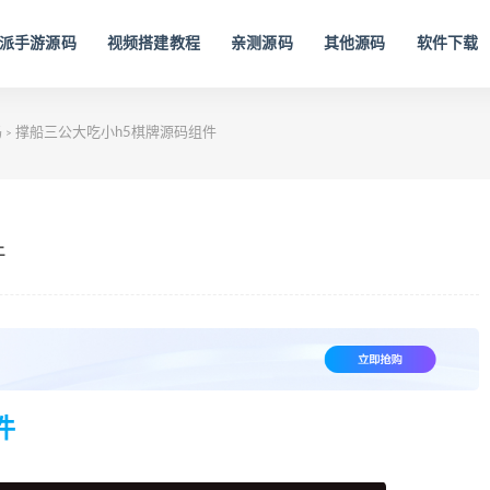
派手游源码
视频搭建教程
亲测源码
其他源码
软件下载
码
撑船三公大吃小h5棋牌源码组件
>
件
件