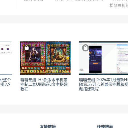
松鼠短视
源/整个
嘎嘎亲测–H5新版水果机带
嘎嘎亲测–2026年1月最新H
接入9
控制二套UI模板和文字搭建
随意玩/开心神兽带控版和
教程
频搭建教程
友情链接
快速搜索