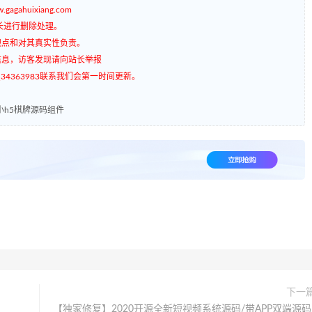
gagahuixiang.com
长进行删除处理。
观点和对其真实性负责。
信息，访客发现请向站长举报
4363983联系我们会第一时间更新。
小h5棋牌源码组件
下一
【独家修复】2020开源全新短视频系统源码/带APP双端源码