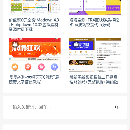
价值800元全套 Modown 4.3
嘎嘎亲测–TRX区块链质押挖
+Erphpdown 10.02虚拟素材
矿trx波场空投代币源码
资源付费下载
嘎嘎亲测–大幅天天CP娱乐系
最新更新影视系统二开投资
统带文字搭建教程
理财源码+完整数据+简约版